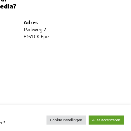
media?
Adres
Parkweg 2
8161 CK Epe
Cookie Instellingen
Alles accepteren
en"
ferenties
Algemene voorwaarden
Privacy disclaimer