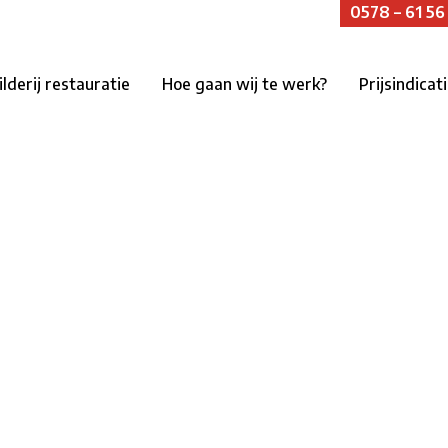
0578 – 61 56
ilderij restauratie
Hoe gaan wij te werk?
Prijsindicat