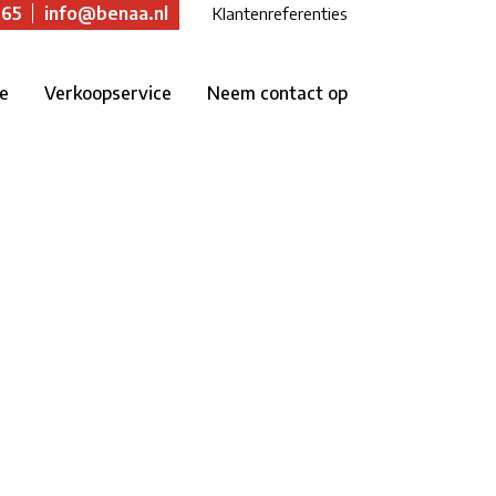
 65
info@benaa.nl
Klantenreferenties
ie
Verkoopservice
Neem contact op