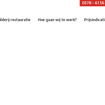
0578 – 61 56
ilderij restauratie
Hoe gaan wij te werk?
Prijsindicat