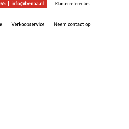
 65
info@benaa.nl
Klantenreferenties
ie
Verkoopservice
Neem contact op